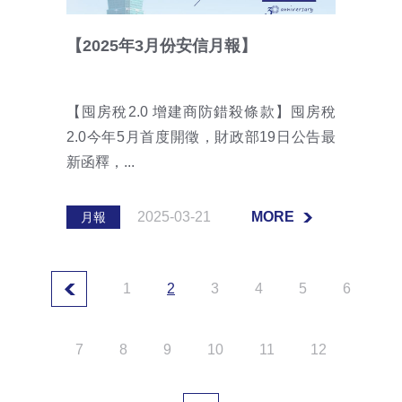
【2025年3月份安信月報】
【囤房稅2.0 增建商防錯殺條款】囤房稅
2.0今年5月首度開徵，財政部19日公告最
新函釋，...
2025-03-21
MORE
月報
MORE
1
2
3
4
5
6
7
8
9
10
11
12