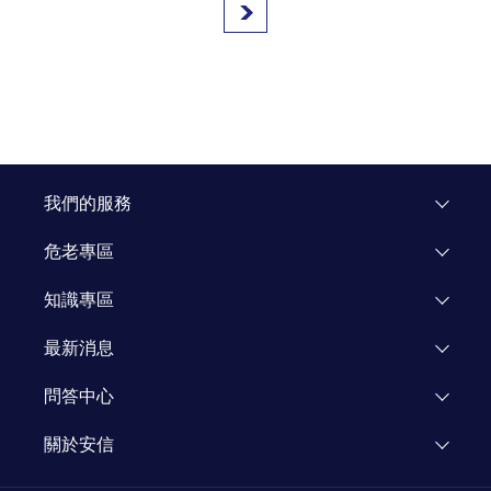
我們的服務
危老專區
專區介紹
知識專區
飯店重建
市場研究
最新消息
企業專區
知識文章
活動公告
問答中心
媒體報導
關於安信
新聞專欄