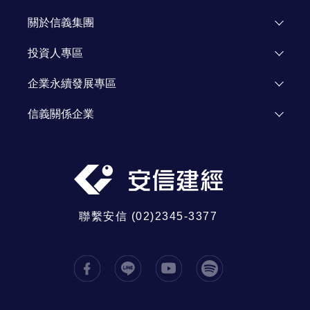
關於安信
顧問團隊
關於信義集團
加入我們
了解信義
投資人專區
人才招募
投資人資訊
企業永續發展專區
資源網站
Investor Relations
企業永續發展
信義關係企業
信義公益基金會
信義房屋
信義學堂
信義代銷
社區一家
信義開發
信義全球資產
聯繫安信 (02)2345-3377
信義鑑定
信義日本
信義大馬
中國信義
信義置業