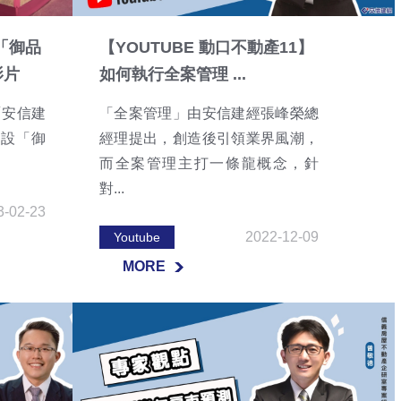
「御品
【YOUTUBE 動口不動產11】
影片
如何執行全案管理 ...
「安信建
「全案管理」由安信建經張峰榮總
建設「御
經理提出，創造後引領業界風潮，
而全案管理主打一條龍概念，針
對...
3-02-23
2022-12-09
Youtube
MORE
MORE