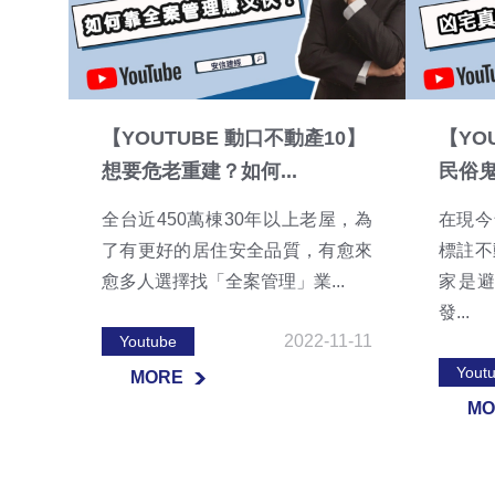
【YOUTUBE 動口不動產10】
【YO
想要危老重建？如何...
民俗鬼
全台近450萬棟30年以上老屋，為
在現今
了有更好的居住安全品質，有愈來
標註不
愈多人選擇找「全案管理」業...
家是
發...
2022-11-11
Youtube
Yout
MORE
MO
MORE
MO