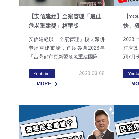
【安信建經】全案管理「最佳
【YO
危老重建獎」精華版
快、狠
安信建經以「全案管理」模式深耕
202
老屋重建市場，首度參與2023年
打房政
「台灣都市更新暨危老重建團隊...
到7月
2023-03-08
Youtube
Yout
MORE
MO
MORE
MO