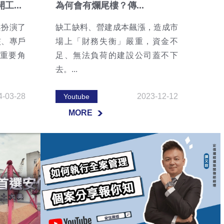
...
為何會有爛尾樓？傳...
案扮演了
缺工缺料、營建成本飆漲，造成市
核、專戶
場上「財務失衡」嚴重，資金不
重要角
足、無法負荷的建設公司蓋不下
去。...
4-03-28
2023-12-12
Youtube
MORE
MORE