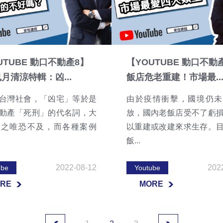
UTUBE 動口不動產8】
【YOUTUBE 動口不動
月清涼特輯：凶...
飯店危老重建！市場最..
台灣社會，「凶宅」等於是
由於疫情衝擊，國境仍未
動產「死刑」的代名詞，大
放，國內老飯店受不了虧
避之唯恐不及，而各種案例
以重建或改建來求生存。
飯...
2022-08-12
202
ube
Youtube
RE
MORE
RE
MORE