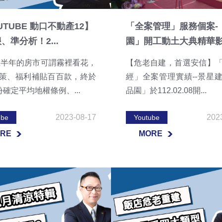
UTUBE 動口不動產12】
「全案管理」服務個案-
、準分析！2...
園」開工動土大典精華
3上半年的房市可謂霧裡看花，
【危老自建，首選安信】
策、福利補貼百百款，終於
經」全案管理實績--景星
份確定平均地權條例、...
品園」於112.02.08開...
2023-08-17
202
ube
Youtube
RE
MORE
RE
MORE