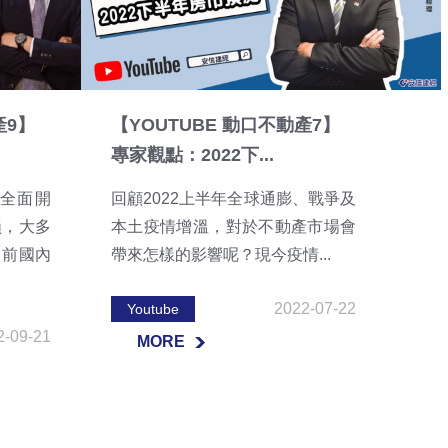
產9】
【YOUTUBE 動口不動產7】
.
專家觀點：2022下...
全面開
回顧2022上半年全球通膨、戰爭及
損，大多
本土疫情增溫，對於不動產市場會
目前國內
帶來怎樣的影響呢？現今疫情...
2022-07-22
Youtube
2-09-21
MORE
MORE