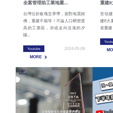
全案管理助工業地重...
重建8
台灣位於板塊交界帶，面對地震頻
安信建
傳，重建不能等！不論人口稠密度
建8大
高的工業區，亦或走向沒落的夕
老重建
陽...
Yout
2024-05-09
Youtube
MO
MORE
MO
MORE