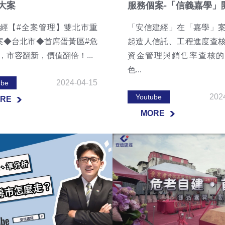
大案
服務個案-「信義嘉學」開工
經【#全案管理】雙北市重
「安信建經」在「嘉學」
案◆台北市◆首席蛋黃區#危
起造人信託、工程進度查
，市容翻新，價值翻倍！...
資金管理與銷售率查核的
色...
2024-04-15
ube
202
Youtube
RE
MORE
RE
MORE