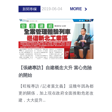
2019-06-04
MORE
新聞專欄
MORE
【張總專訪】自建概念大升 當心危險
的開始
【旺報專訪 / 記者葉文義】 這幾年因為都
更的關係，加上現在政府全面推動危老改
建，大大提升...