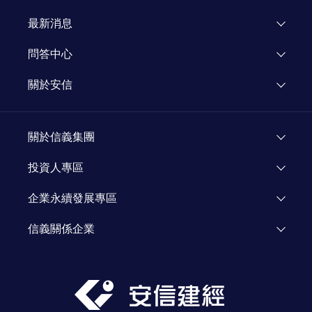
飯店重建
市場研究
最新消息
企業專區
知識文章
活動公告
問答中心
媒體報導
關於安信
新聞專欄
關於安信
顧問團隊
關於信義集團
加入我們
了解信義
投資人專區
人才招募
投資人資訊
企業永續發展專區
資源網站
Investor Relations
企業永續發展
信義關係企業
信義公益基金會
信義房屋
信義學堂
信義代銷
社區一家
信義開發