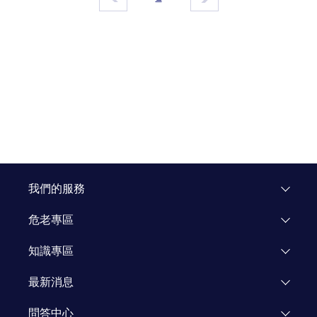
我們的服務
危老專區
專區介紹
知識專區
飯店重建
市場研究
最新消息
企業專區
知識文章
活動公告
問答中心