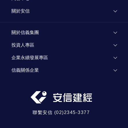
媒體報導
關於安信
新聞專欄
關於安信
顧問團隊
關於信義集團
加入我們
了解信義
投資人專區
人才招募
投資人資訊
企業永續發展專區
資源網站
Investor Relations
企業永續發展
信義關係企業
信義公益基金會
信義房屋
信義學堂
信義代銷
社區一家
信義開發
信義全球資產
聯繫安信 (02)2345-3377
信義鑑定
信義日本