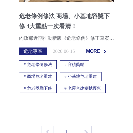
危老條例修法 商場、小基地容獎下
修 4大重點一次看清！
內政部近期推動新版《危老條例》修正草案，針對過往實務上出現的「紙片屋」、小基地重建，以及飯店、商辦、百貨商場、銀行等非住宅類建築申請危老重建的爭議，提出新的容積獎勵調整方向。
危老專區
2026-06-15
MORE
MORE
#
危老條例修法
#
容積獎勵
#
商場危老重建
#
小基地危老重建
#
危老獎勵下修
#
老屋合建稅賦優惠
1