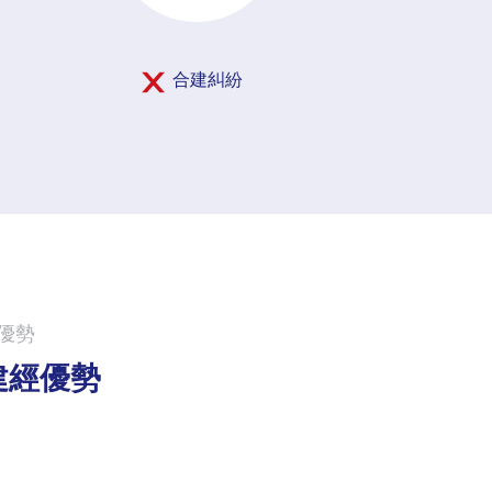
合建糾紛
優勢
建經優勢