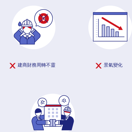
建商財務周轉不靈
景氣變化