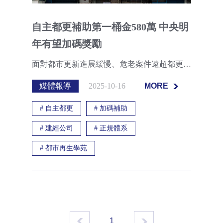
自主都更補助第一桶金580萬 中央明
年有望加碼獎勵
面對都市更新進展緩慢、危老案件遠超都更件數的現況，中央政府正準備端出新政策。行政院長卓榮泰日前證實，政府已依照總統賴清德指示，研擬「自主都更」獎勵措施，並於明年度中央總預算中編列經費，將成為推升都更動能的新解方。
媒體報導
2025-10-16
MORE
MORE
#
自主都更
#
加碼補助
#
建經公司
#
正規體系
#
都市再生學苑
1