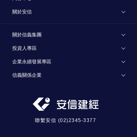
媒體報導
關於安信
新聞專欄
關於安信
顧問團隊
關於信義集團
加入我們
了解信義
投資人專區
人才招募
投資人資訊
企業永續發展專區
資源網站
Investor Relations
企業永續發展
信義關係企業
信義公益基金會
信義房屋
信義學堂
信義代銷
社區一家
信義開發
信義全球資產
聯繫安信 (02)2345-3377
信義鑑定
信義日本