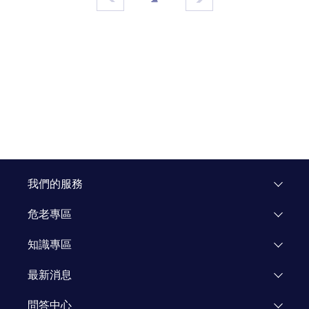
我們的服務
危老專區
專區介紹
知識專區
飯店重建
市場研究
最新消息
企業專區
知識文章
活動公告
問答中心