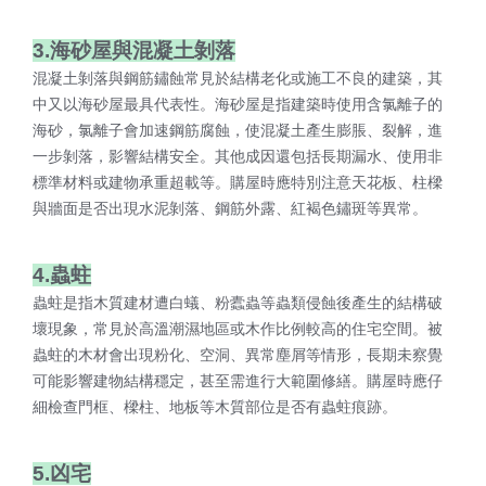
3.海砂屋與混凝土剝落
混凝土剝落與鋼筋鏽蝕常見於結構老化或施工不良的建築，其
中又以海砂屋最具代表性。海砂屋是指建築時使用含氯離子的
海砂，氯離子會加速鋼筋腐蝕，使混凝土產生膨脹、裂解，進
一步剝落，影響結構安全。其他成因還包括長期漏水、使用非
標準材料或建物承重超載等。購屋時應特別注意天花板、柱樑
與牆面是否出現水泥剝落、鋼筋外露、紅褐色鏽斑等異常。
4.蟲蛀
蟲蛀是指木質建材遭白蟻、粉蠹蟲等蟲類侵蝕後產生的結構破
壞現象，常見於高溫潮濕地區或木作比例較高的住宅空間。被
蟲蛀的木材會出現粉化、空洞、異常塵屑等情形，長期未察覺
可能影響建物結構穩定，甚至需進行大範圍修繕。購屋時應仔
細檢查門框、樑柱、地板等木質部位是否有蟲蛀痕跡。
5.凶宅