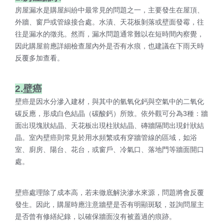
房屋漏水是購屋糾紛中最常見的問題之一，主要發生在屋頂、
外牆、窗戶或管線接合處。水漬、天花板剝落或壁面發霉，往
往是漏水的徵兆。然而，漏水問題通常難以在短時間內察覺，
因此購屋前應詳細檢查屋內外是否有水痕，也建議在下雨天時
反覆多加查看。
2.壁癌
壁癌是因水分滲入建材，與其中的氫氧化鈣與空氣中的二氧化
碳反應，形成白色結晶（碳酸鈣）所致。依外觀可分為3種：牆
面出現塊狀結晶、天花板出現柱狀結晶、磚牆隔間出現針狀結
晶。室內壁癌則常見於用水頻繁或有穿牆管線的區域，如浴
室、廚房、陽台、花台，或窗戶、冷氣口、落地門等牆面開口
處。
壁癌處理除了成本高，若未徹底解決滲水來源，問題將會反覆
發生。因此，購屋時應注意牆壁是否有明顯斑駁，並詢問屋主
是否曾有修繕紀錄，以確保牆面沒有被蓋過的痕跡。