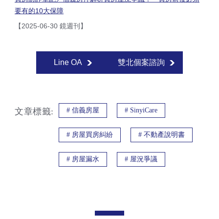
要有的10大保障
【2025-06-30 鏡週刊】
Line OA
雙北個案諮詢
文章標籤:
#
信義房屋
#
SinyiCare
#
房屋買房糾紛
#
不動產說明書
#
房屋漏水
#
屋況爭議