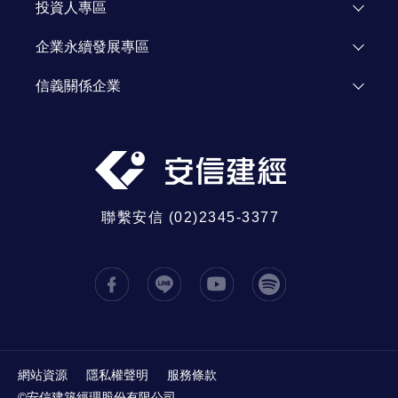
了解信義
投資人專區
人才招募
投資人資訊
企業永續發展專區
資源網站
Investor Relations
企業永續發展
信義關係企業
信義公益基金會
信義房屋
信義學堂
信義代銷
社區一家
信義開發
信義全球資產
聯繫安信 (02)2345-3377
信義鑑定
信義日本
信義大馬
中國信義
信義置業
信義居家
網站資源
隱私權聲明
服務條款
©安信建築經理股份有限公司