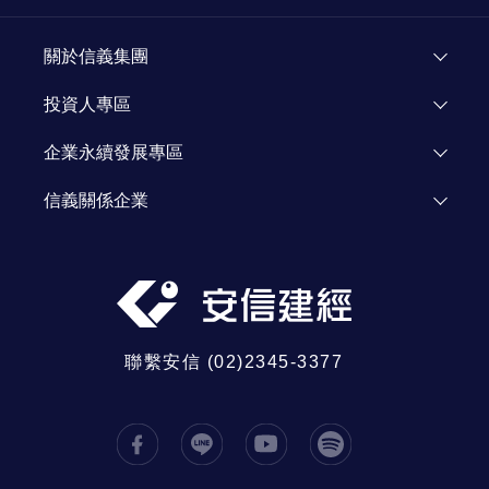
關於安信
顧問團隊
關於信義集團
加入我們
了解信義
投資人專區
人才招募
投資人資訊
企業永續發展專區
資源網站
Investor Relations
企業永續發展
信義關係企業
信義公益基金會
信義房屋
信義學堂
信義代銷
社區一家
信義開發
信義全球資產
聯繫安信 (02)2345-3377
信義鑑定
信義日本
信義大馬
中國信義