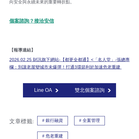
向安全與永續未來的重要轉折點。
個案諮詢
？接洽安信
【報導連結】
2026.02.25 財訊旗下網站-【都更全都通】<「名人堂」-張總專
欄：別讓老屋變城市未爆彈！打通3環節利於加速危老重建
Line OA
雙北個案諮詢
文章標籤:
#
銀行融資
#
全案管理
#
危老重建