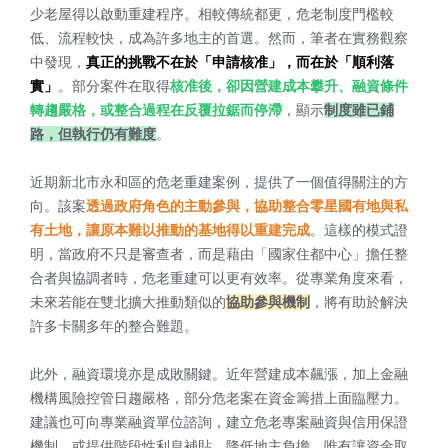
少老屋得以啟動重建程序。相較傳統都更，危老制度門檻較
低、流程較快，成為許多地主的首選。然而，筆者在實務觀察
中發現，
真正的挑戰不在於「申請核准」，而在於「順利落
實」
。部分案件在取得
核准後，卻因營建成本攀升、融資條件
轉趨嚴格，或整合過程在反覆拉鋸而停滯
，顯示
制度雖已鋪
路，但執行仍有難度
。
近期新北市永和區的危老重建案例，提供了一個值得關注的方
向。該案
透過政府角色的主動參與，協助整合零星國有地與私
有土地，讓原本難以推動的基地得以重建完成
。這樣的模式證
明，當政府不只是審查者，而是藉由「國家住都中心」擔任整
合者與協調者時，危老重建可以更有效率。從專業角度來看，
未來若能在雙北擴大推動類似的
協助參與機制
，將有助於解決
許多卡關多年的整合難題。
此外，融資環境亦是成敗關鍵。近年營建成本飆漲，加上金融
機構風險控管日趨嚴格，部分危老案在資金籌措上面臨壓力。
建議也可向專業融資單位諮詢，建立危老專案融資與信用保證
機制，或提供階段性利息補貼，降低地主負擔。唯有讓資金取