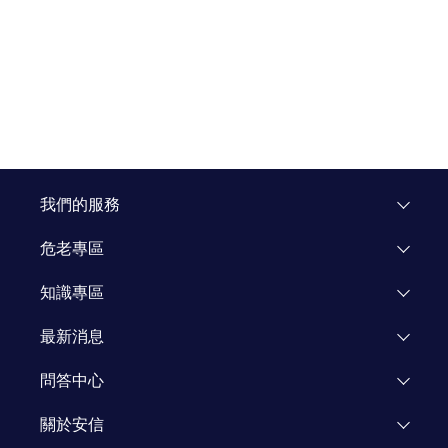
我們的服務
危老專區
專區介紹
知識專區
飯店重建
市場研究
最新消息
企業專區
知識文章
活動公告
問答中心
媒體報導
關於安信
新聞專欄