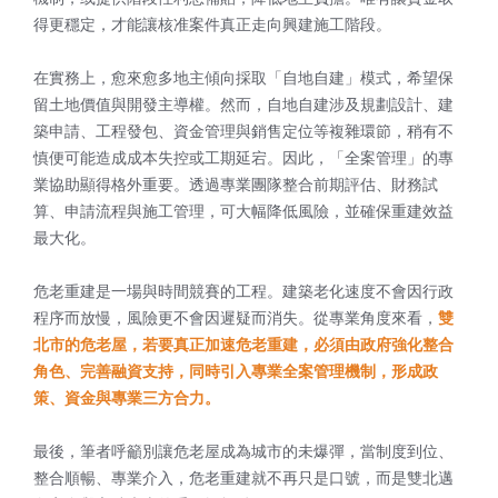
得更穩定，才能讓核准案件真正走向興建施工階段。
在實務上，愈來愈多地主傾向採取「自地自建」模式，希望保
留土地價值與開發主導權。然而，自地自建涉及規劃設計、建
築申請、工程發包、資金管理與銷售定位等複雜環節，稍有不
慎便可能造成成本失控或工期延宕。因此，「全案管理」的專
業協助顯得格外重要。透過專業團隊整合前期評估、財務試
算、申請流程與施工管理，可大幅降低風險，並確保重建效益
最大化。
危老重建是一場與時間競賽的工程。建築老化速度不會因行政
程序而放慢，風險更不會因遲疑而消失。從專業角度來看，
雙
北市的危老屋，若要真正加速危老重建，必須由政府強化整合
角色、完善融資支持，同時引入專業全案管理機制，形成政
策、資金與專業三方合力。
最後，筆者呼籲別讓危老屋成為城市的未爆彈，當制度到位、
整合順暢、專業介入，危老重建就不再只是口號，而是雙北邁