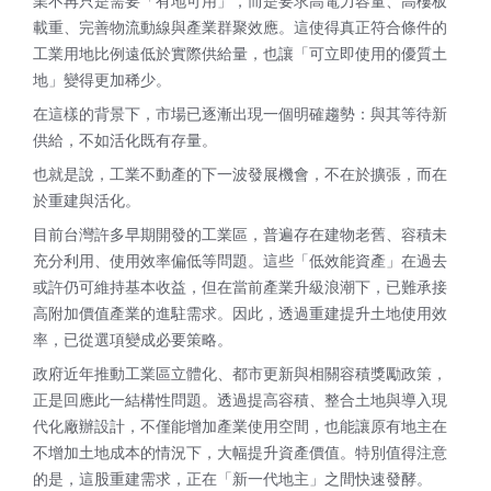
業不再只是需要「有地可用」，而是要求高電力容量、高樓板
載重、完善物流動線與產業群聚效應。這使得真正符合條件的
工業用地比例遠低於實際供給量，也讓「可立即使用的優質土
地」變得更加稀少。
在這樣的背景下，市場已逐漸出現一個明確趨勢：與其等待新
供給，不如活化既有存量。
也就是說，工業不動產的下一波發展機會，不在於擴張，而在
於重建與活化。
目前台灣許多早期開發的工業區，普遍存在建物老舊、容積未
充分利用、使用效率偏低等問題。這些「低效能資產」在過去
或許仍可維持基本收益，但在當前產業升級浪潮下，已難承接
高附加價值產業的進駐需求。因此，透過重建提升土地使用效
率，已從選項變成必要策略。
政府近年推動工業區立體化、都市更新與相關容積獎勵政策，
正是回應此一結構性問題。透過提高容積、整合土地與導入現
代化廠辦設計，不僅能增加產業使用空間，也能讓原有地主在
不增加土地成本的情況下，大幅提升資產價值。特別值得注意
的是，這股重建需求，正在「新一代地主」之間快速發酵。