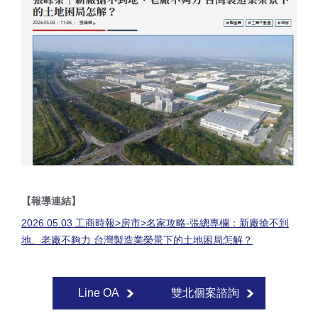
【報導連結】
2026.05.03 工商時報>房市>名家攻略-張總專欄：
新廠搶不到
地、老廠不夠力 台灣製造業榮景下的土地困局怎解？
Line OA
雙北個案諮詢