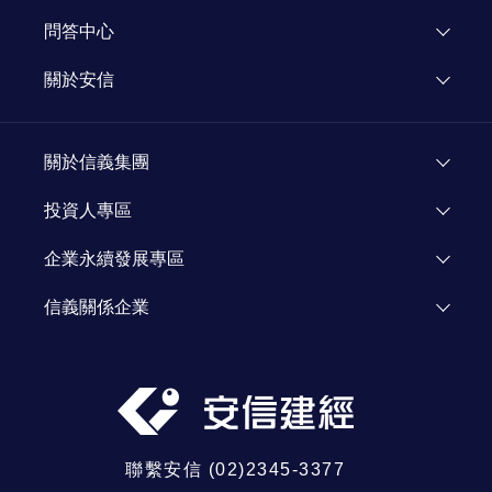
知識文章
活動公告
問答中心
媒體報導
關於安信
新聞專欄
關於安信
顧問團隊
關於信義集團
加入我們
了解信義
投資人專區
人才招募
投資人資訊
企業永續發展專區
資源網站
Investor Relations
企業永續發展
信義關係企業
信義公益基金會
信義房屋
信義學堂
信義代銷
社區一家
信義開發
信義全球資產
聯繫安信 (02)2345-3377
信義鑑定