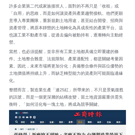
許多企業第二代或家族接班人，面對的不再只是「收租」或
「自用」的思維，而是如何讓資產與產業趨勢接軌。他們更願
意導入專業團隊，重新規劃土地用途，甚至結合開發、招商與
資產管理，將原本靜態的土地轉化為具成長性的產業平台。這
也讓工業不動產市場，從過去偏向被動持有，逐漸轉向主動經
營。
當然，也必須提醒，並非所有工業土地都具備立即重建的條
件。土地整合難度、法規限制、產業適配性，都是關鍵考量因
素。因此，未來市場將更加分化：具備整合條件與區位優勢的
土地價值將持續上升，而缺乏轉型能力的資產則可能面臨邊緣
化。
整體而言，製造業生產「連25紅」所帶來的，不只是景氣復甦
的訊號，而是一個更深層的結構改變，當土地資源嚴重供需失
衡時，「如何活化每一塊土地」將成為競爭關鍵。