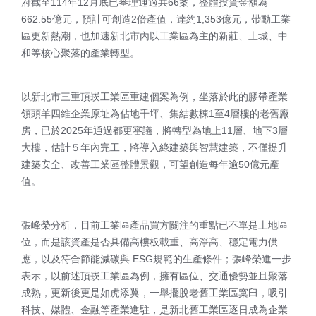
府截至
114
年
12
月底已審理通過共
66
案，整體投資金額為
662.55
億元，預計可創造
2
倍產值，達約
1,353
億元，帶動工業
區更新熱潮，也加速新北市內以工業區為主的新莊、土城、中
和等核心聚落的產業轉型。
以新北市三重頂崁工業區重建個案為例，坐落於此的膠帶產業
領頭羊四維企業原址為佔地千坪、集結數棟
1
至
4
層樓的老舊廠
房，已於
2025
年通過都更審議，將轉型為地上
11
層、地下
3
層
大樓，估計５年內完工，將導入綠建築與智慧建築，不僅提升
建築安全、改善工業區整體景觀，可望創造每年逾
50
億元產
值。
張峰榮分析，目前工業區產品買方關注的重點已不單是土地區
位，而是該資產是否具備高樓板載重、高淨高、穩定電力供
應，以及符合節能減碳與
ESG
規範的生產條件；張峰榮進一步
表示，以前述頂崁工業區為例，擁有區位、交通優勢並且聚落
成熟，更新後更是如虎添翼，一舉擺脫老舊工業區窠臼，吸引
科技、媒體、金融等產業進駐，是新北舊工業區逐日成為企業