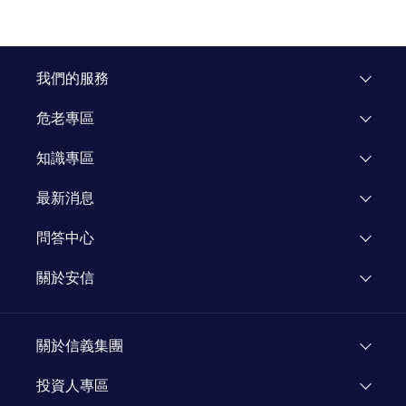
我們的服務
危老專區
專區介紹
知識專區
飯店重建
市場研究
最新消息
企業專區
知識文章
活動公告
問答中心
媒體報導
關於安信
新聞專欄
關於安信
顧問團隊
關於信義集團
加入我們
了解信義
投資人專區