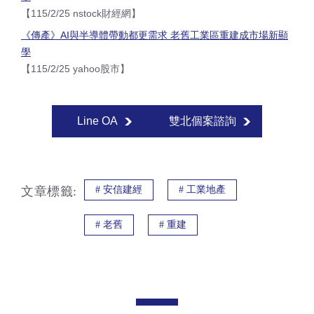
【115/2/25 nstock財經網】
《傳產》AI與半導體帶動都更需求 老舊工業區重建成市場新顯
學
【115/2/25 yahoo股市】
Line OA
雙北個案諮詢
文章標籤:
#
安信建經
#
工業地產
#
老舊
#
重建