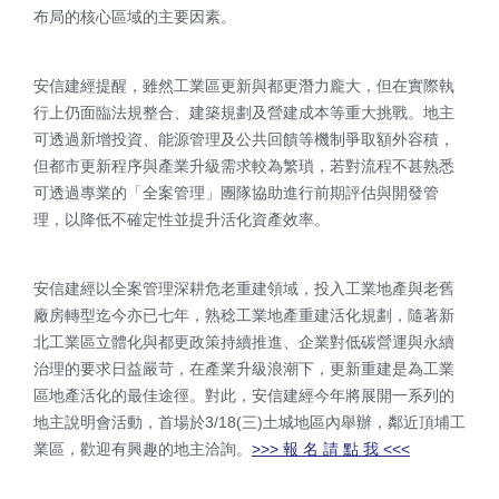
布局的核心區域的主要因素。
安信建經提醒，雖然工業區更新與都更潛力龐大，但在實際執
行上仍面臨法規整合、建築規劃及營建成本等重大挑戰。地主
可透過新增投資、能源管理及公共回饋等機制爭取額外容積，
但都市更新程序與產業升級需求較為繁瑣，若對流程不甚熟悉
可透過專業的「全案管理」團隊協助進行前期評估與開發管
理，以降低不確定性並提升活化資產效率。
安信建經以全案管理深耕危老重建領域，投入工業地產與老舊
廠房轉型迄今亦已七年，熟稔工業地產重建活化規劃，隨著新
北工業區立體化與都更政策持續推進、企業對低碳營運與永續
治理的要求日益嚴苛，在產業升級浪潮下，更新重建是為工業
區地產活化的最佳途徑。對此，安信建經今年將展開一系列的
地主說明會活動，首場於
3/18(
三
)
土城地區內舉辦，鄰近頂埔工
業區，歡迎有興趣的地主洽詢。
>>> 報 名 請 點 我 <<<