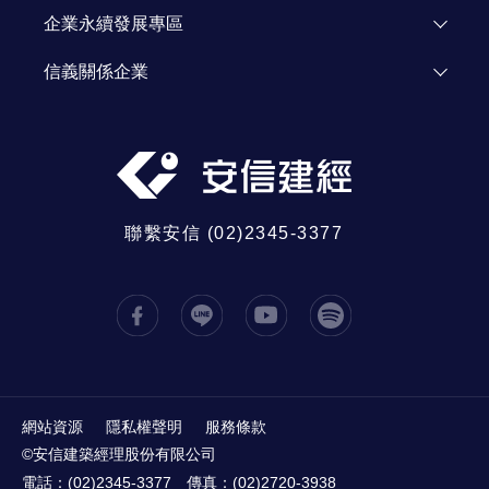
人才招募
投資人資訊
企業永續發展專區
資源網站
Investor Relations
企業永續發展
信義關係企業
信義公益基金會
信義房屋
信義學堂
信義代銷
社區一家
信義開發
信義全球資產
聯繫安信 (02)2345-3377
信義鑑定
信義日本
信義大馬
中國信義
信義置業
信義居家
網站資源
隱私權聲明
服務條款
©安信建築經理股份有限公司
電話：(02)2345-3377
傳真：(02)2720-3938