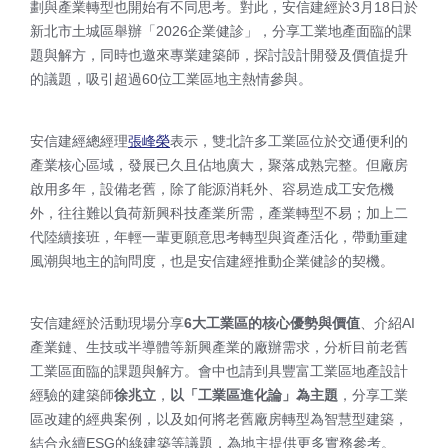
劃與產業轉型也開始有不同思考。對此，安信建經於3月18日於
新北市土城區舉辦「2026企業健診」，分享工業地產面臨的課
題與解方，同時也邀來專業建築師，探討設計開發及價值提升
的議題，吸引超過60位工業區地主熱情參與。
安信建經總經理
張峰榮
表示，雙北許多工業區位於交通便利的
產業核心區域，發展已久且佔地廣大，聚落成熟完整。但廠房
啟用多年，設備老舊，除了能源消耗外、容易造成工安危機
外，往往難以負荷新興科技產業所需，產業轉型不易；加上二
代陸續接班，年輕一輩更願意思考轉型與資產活化，帶動重建
風潮與地主的詢問度，也是安信建經推動企業健診的契機。
安信建經於活動現場分享
6大工業區的核心優勢與價值
、介紹AI
產業鏈、生技或半導體等新興產業的廠辦需求，分析目前老舊
工業區面臨的課題與解方。會中也請到具豐富工業區地產設計
經驗的建築師
徐兆立
，
以「工業區進化論」為主題
，分享工業
區改建的經典案例，以及如何將老舊廠房轉型為智慧型建築，
結合永續ESG的綠建築等議題，為地主提供更多實務參考。