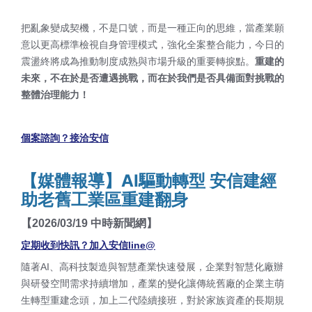
把亂象變成契機，不是口號，而是一種正向的思維，當產業願
意以更高標準檢視自身管理模式，強化全案整合能力，今日的
震盪終將成為推動制度成熟與市場升級的重要轉捩點。
重建的
未來，不在於是否遭遇挑戰，而在於我們是否具備面對挑戰的
整體治理能力！
個案諮詢
？接洽安信
【媒體報導】AI驅動轉型
安信建經
助老舊工業區重建翻身
【2026/03/19 中時新聞網】
定期收到快訊？加入安信line@
隨著AI、高科技製造與智慧產業快速發展，企業對智慧化廠辦
與研發空間需求持續增加，產業的變化讓傳統舊廠的企業主萌
生轉型重建念頭，加上二代陸續接班，對於家族資產的長期規