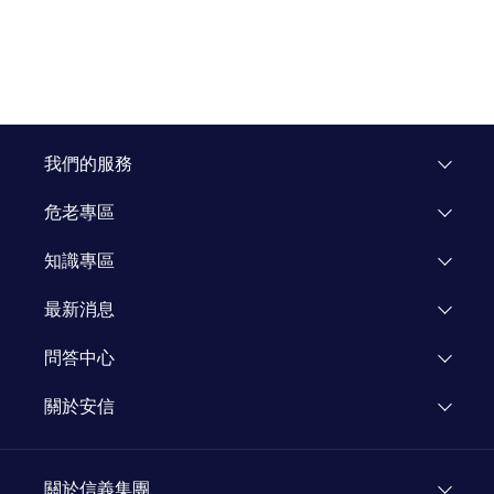
我們的服務
危老專區
專區介紹
知識專區
飯店重建
市場研究
最新消息
企業專區
知識文章
活動公告
問答中心
媒體報導
關於安信
新聞專欄
關於安信
顧問團隊
關於信義集團