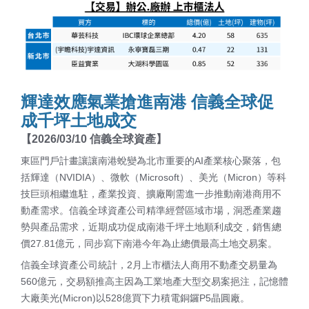
輝達效應氣業搶進南港 信義全球促
成千坪土地成交
【2026/03/10 信義全球資產】
東區門戶計畫讓讓南港蛻變為北市重要的AI產業核心聚落，包
括輝達（NVIDIA）、微軟（Microsoft）、美光（Micron）等科
技巨頭相繼進駐，產業投資、擴廠剛需進一步推動南港商用不
動產需求。信義全球資產公司精準經營區域市場，洞悉產業趨
勢與產品需求，近期成功促成南港千坪土地順利成交，銷售總
價27.81億元，同步寫下南港今年為止總價最高土地交易案。
信義全球資產公司統計，2月上市櫃法人商用不動產交易量為
560億元，交易額推高主因為工業地產大型交易案挹注，記憶體
大廠美光(Micron)以528億買下力積電銅鑼P5晶圓廠。