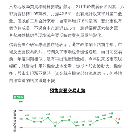
六都地政局買賣移轉棟數統計顯示，2月由於農曆春節因素，六
都買賣移轉1.05萬棟、月減42.5％，創有統計以來單月第二低
量。但以前二月合計來看，台南年增17.8％最高，雙北市也有
個位數成長，不過台中市衰退16.5％，衰退幅度居六都之冠，
各都移轉棟數呈現增減主要反映建案交屋量的變化。
信義房屋企研室專理曾敬德表示，通常政策剛上路前半年，市
場反應會較為劇烈，時間久了市場也會慢慢適應，而目前交易
前一年度同期相似，沒有再出現繼續量縮。今年以來股市表現
暢旺，就資金利用的機會成本來看，短期內股市波動大、機會
多，股市出現漲不動時，資金就有機會部分流進房市，但整體
自用當道的格局還是不變。