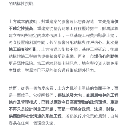
的結構性挑戰。
土方成本的波動，對重建案的影響遠比想像深遠，首先是
造價
不確定性提高
。重建案從整合到動工往往歷時數年，財務試算
建立在相對穩定的成本假設上，一旦基礎工程費用顯著上揚，
將直接壓縮利潤空間，甚至影響分配結構與住戶信心。其次是
施工節奏被打亂
，土方清運若銜接不順，基礎工程延宕，後續
結構體施工與銷售規畫都會受到牽動。再者，
市場信心的動搖
更是隱性風險。當工程端頻傳卡關訊息，地主與投資人難免產
生疑慮，對原本已不易的整合過程形成額外阻力。
然而，從另一個角度來看，土方之亂並非單純的負面事件，而
是一面鏡子。它提醒我們，
傳統以發大包，並層層轉包的工程
施作及管理模式，已難以應對今日高度變動的政策環境
。
重建
不再只是設計與施工問題，而是一項整合政策、法規、財務、
供應鏈與社會溝通的系統工程
。若仍以碎片化思維應對，自然
容易在任何一個環節失速。