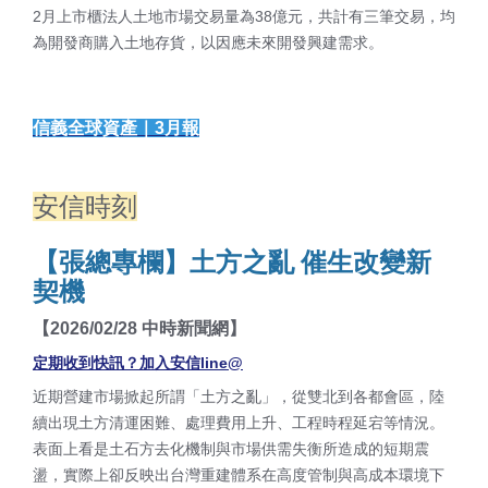
2月上市櫃法人土地市場交易量為38億元，共計有三筆交易，均
為開發商購入土地存貨，以因應未來開發興建需求。
信義全球資產｜3月報
安信時刻
【張總專欄】土方之亂 催生改變新
契機
【2026/02/28 中時新聞網】
定期收到快訊？加入安信line@
近期營建市場掀起所謂「土方之亂」，從雙北到各都會區，陸
續出現土方清運困難、處理費用上升、工程時程延宕等情況。
表面上看是土石方去化機制與市場供需失衡所造成的短期震
盪，實際上卻反映出台灣重建體系在高度管制與高成本環境下