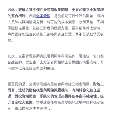
因此，
破解之道不僅在於短期政策調整，更在於建立全案管理
的整合機制
。所謂
全案管理
，是從前期可行性評估開始，即納
入風險模擬與情境分析，將可能的成本變動、政策調整、工期
風險預先量化，並建立對應的應變方案。當外部條件改變時，
專案團隊能迅速調整施工策略與資金配置，而不是被動承受衝
擊。
其次，全案管理強調資訊透明與跨專業協作，透過統一窗口整
合建築師、營造廠、土方業者與相關主管機關的溝通流程，可
有效降低資訊落差與誤判風險。
更重要的是，全案管理能為重建參與者建立穩定預期。
對地主
而言，透明的財務模型與風險揭露機制，有助於強化信任基
礎
；
對投資端而言，系統化的管理架構降低專案不確定性，提
升資金投入意願
。當重建案能在高度變動的環境中維持穩定節
奏，市場自然逐步恢復信心。