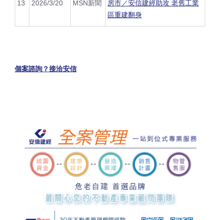
13
2026/3/20
MSN
新聞
房市／安信建經助攻 老舊工業
區重建翻身
個案諮詢
？接洽安信