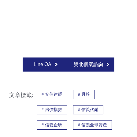
Line OA
雙北個案諮詢
文章標籤:
#
安信建經
#
月報
#
房價指數
#
信義代銷
#
信義企研
#
信義全球資產