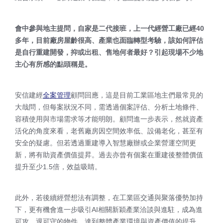
會中參與地主提問，自家是二代接班，上一代經營工廠已經40
多年，目前廠房屋齡很高、產業也面臨轉型考驗，該如何評估
是自行重建開發，抑或出租、售地何者最好？引起現場不少地
主心有所感的點頭稱是。
安信建經
全案管理
顧問回應，這是目前工業區地主們最常見的
大哉問，但每案狀況不同，需透過個案評估、分析土地條件、
容積使用與市場需求等才能明朗。顧問進一步表示，然就資產
活化的角度來看，老舊廠房因空間效率低、設備老化，甚至有
安全的疑慮。但若透過重建導入智慧廠辦或企業營運空間更
新，將有助資產價值提昇。過去亦曾有個案在重建後整體價值
提升至少1.5倍，效益吸睛。
此外，若後續經營想法有調整，在工業區交通與聚落優勢加持
下，更有機會進一步吸引AI相關新穎產業洽談與進駐，成為進
可攻、退可守的物件，達到整體產業環境與資產價值的提升。