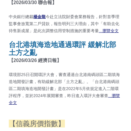
【2026/03
/30 聯合報
】
中央銀行總裁
楊金龍
今赴立法院財委會業務報告，針對首季理
監事會放寬第二戶貸款，報告明列三大理由，其中「有助去化
待售新成屋」是此次調整信用管制措施的重要考量
...瀏覽全文
台北港填海造地通過環評 緩解北部
土方之亂
【2026/03
/26 經濟日報
】
環境部25日召開環評大會，審查通過台北港南碼頭區二期填海
造地開發計畫，有助緩解北部「土方之亂」。「台北港南碼頭
區二期填海造地開發計畫」是在2022年5月依規定進入二階環
評程序，並於2024年展開審查，昨日進入環評大會審查
...瀏覽
全文
【信義房價指數】