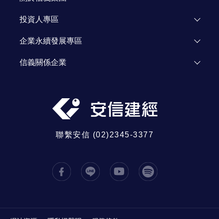
加入我們
了解信義
投資人專區
人才招募
投資人資訊
企業永續發展專區
資源網站
Investor Relations
企業永續發展
信義關係企業
信義公益基金會
信義房屋
信義學堂
信義代銷
社區一家
信義開發
信義全球資產
聯繫安信 (02)2345-3377
信義鑑定
信義日本
信義大馬
中國信義
信義置業
信義居家