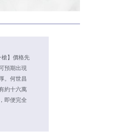
一槍】價格先
可預期出現
厚。何世昌
有約十六萬
，即便完全