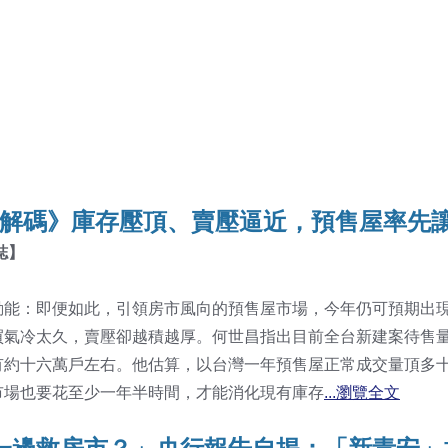
關鍵解碼》庫存壓頂、賣壓逼近，預售屋率先
誌
】
動能：即便如此，引領房市風向的預售屋市場，今年仍可預期出
買氣冷太久，賣壓卻越積越厚。何世昌指出目前全台新建案待售
有約十六萬戶左右。他估算，以台灣一年預售屋正常成交量頂多
市場也要花至少一年半時間，才能消化現有庫存
...瀏覽全文