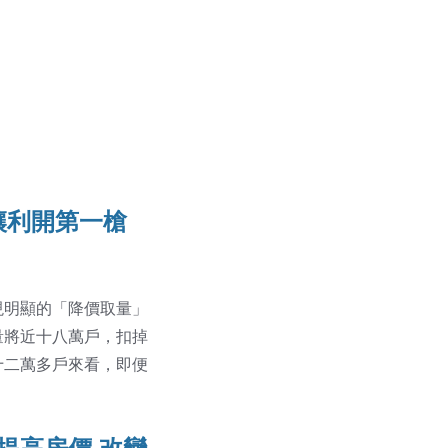
讓利開第一槍
現明顯的「降價取量」
量將近十八萬戶，扣掉
十二萬多戶來看，即便