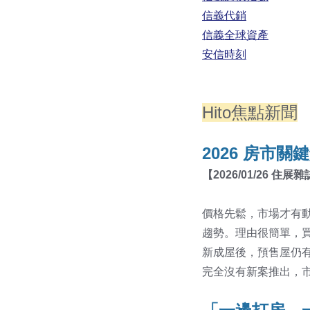
信義代銷
信義全球資產
安信時刻
Hito焦點新聞
2026 房市
【2026/0
1/26 住展雜
價格先鬆，市場才有
趨勢。理由很簡單，
新成屋後，預售屋仍
完全沒有新案推出，