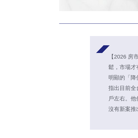
【2026
鬆，市場才
明顯的「降
指出目前全
戶左右。他
沒有新案推