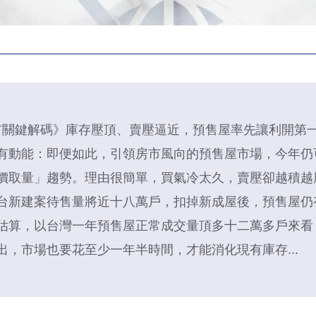
 房市關鍵解碼》庫存壓頂、賣壓逼近，預售屋率先讓利開第
有動能：即便如此，引領房市風向的預售屋市場，今年仍
價取量」趨勢。理由很簡單，買氣冷太久，賣壓卻越積越
台新建案待售量將近十八萬戶，扣掉新成屋後，預售屋仍
估算，以台灣一年預售屋正常成交量頂多十二萬多戶來看
出，市場也要花至少一年半時間，才能消化現有庫存...