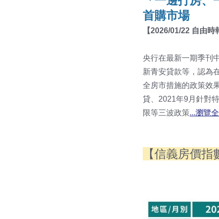
「一邊打房、
首購市場
【2026/0
1/22 自由時
央行在最新一期季刊中
新青安貸款等，認為在
全房市措施的政策效果
貸、2021年9月針
限等三波政策
...瀏覽
【信義房價指