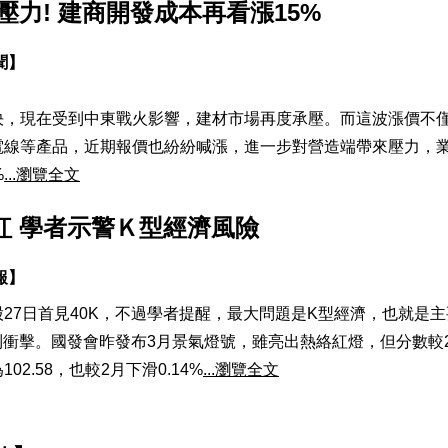
壓力! 建商開發成本再看漲15%
新聞】
決，現在受到中東戰火影響，建材市場再度承壓。而這波漲價不
電線等產品，近期報價也紛紛喊漲，進一步對營造端帶來壓力，
%
...瀏覽全文
紅 學者示警Ｋ型經濟風險
日報】
27日首見40K，不過學者提醒，最大問題是K型經濟，也就是主
到衝擊。國發會昨發布3月景氣燈號，雖亮出熱絡紅燈，但分數較
2.58，也較2月下滑0.14%
...瀏覽全文