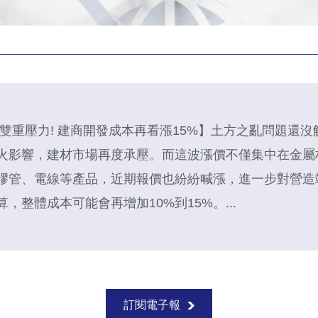
方雙重壓力! 建商開發成本再看漲15%】土方之亂問題還
火影響，建材市場再度承壓。而這波漲價不僅集中在金屬
膠管、電線等產品，近期報價也紛紛喊漲，進一步對營造
，整體成本可能會再增加10%到15%。...
訂閱電子報