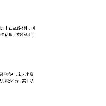
僅集中在金屬材料，與
業者估算，整體成本可
要仰賴AI，若未來發
2月減少2分，其中領