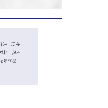
沒解決，現在
材料，與石
端帶來壓